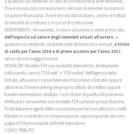
a qualsiasi uso destinati. In caso di concessione di aree demaniali,
l'Ivie è dovuta dal concessionario; nel caso di immobili concessi in
locazione finanziaria, l'Ivie è dovuta dal locatario, anche se trattasi
di immobili da costruire o in corso di costruzione.
ADEMPIMENTO:
Versamento, in unica soluzione o come prima rata,
dell'imposta sul valore degli immobili situati all'estero
, a
qualsiasi uso destinati, risultante dalle dichiarazioni annuali,
a titolo
di saldo per l'anno 2016 e di primo acconto per l'anno 2017
,
senza alcuna maggiorazione.
MODALITA':
Modello F24 con modalità telematiche, direttamente
(utilizzando i servizi "F24 web" o "F24 online" dell'Agenzia delle
Entrate, attraverso i canali telematici Fisconline o Entratel oppure
attraverso l'home banking del proprio istituto di credito) oppure
tramite intermediario abilitato. I non titolari di partita IVA potranno
effettuare il versamento con modello F24 cartaceo presso Banche,
Poste Italiane e agenti della riscossione purché non utilizzino crediti
tributari o contributivi in compensazione, oppure quando devono
pagare F24 precompilati dall'ente impositore.
CODICI TRIBUTO: