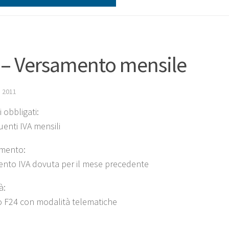
 – Versamento mensile
 2011
 obbligati:
uenti IVA mensili
mento:
nto IVA dovuta per il mese precedente
à:
 F24 con modalità telematiche