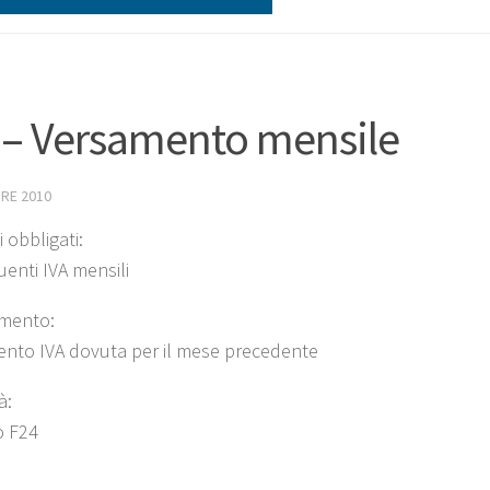
 – Versamento mensile
RE 2010
 obbligati:
uenti IVA mensili
mento:
nto IVA dovuta per il mese precedente
à:
o F24