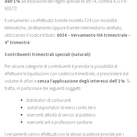
dell'1%
ad esclusione dei regimi speciali ex art.74, comma 4, D.P.R.
633/72.
Il versamento va effettuato tramite modello F24 con modalità
telematiche, direttamente oppure tramite intermediario abilitato,
utilizzando il codice tributo:
6034 – Versamento IVA trimestrale –
4° trimestre
.
Contribuenti trimestrali speciali (naturali)
Per alcune categorie di contribuenti è prevista la possibilità di
effettuare le liquidazioni con cadenza trimestrale, a prescindere dal
volume di affari e
senza l’applicazione degli interessi dell’1%
. Si
tratta, in particolare dei seguenti soggetti:
distributori di carburanti
autotrasportatori di merci conto terzi
esercenti attività di servizi al pubblico
esercenti arti e professioni sanitarie.
I versamenti vanno effettuati con le stesse scadenze previste per i