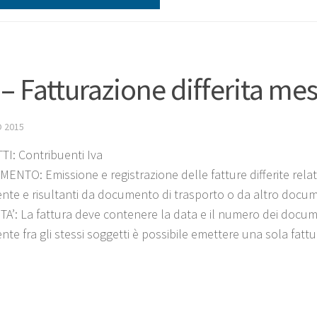
 – Fatturazione differita m
 2015
I: Contribuenti Iva
ENTO: Emissione e registrazione delle fatture differite relat
nte e risultanti da documento di trasporto o da altro docume
A’: La fattura deve contenere la data e il numero dei document
te fra gli stessi soggetti è possibile emettere una sola fattu