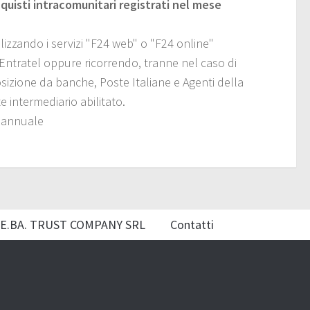
cquisti intracomunitari registrati nel mese
izzando i servizi "F24 web" o "F24 online"
o Entratel oppure ricorrendo, tranne nel caso di
osizione da banche, Poste Italiane e Agenti della
 intermediario abilitato.
e annuale
E.BA. TRUST COMPANY SRL
Contatti