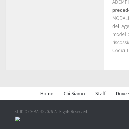
ADEMPI
preced
MODALI
dell'Age
modello
riscoss
Codici 
Home
Chi Siamo
Staff
Dove 
STUDIO CE.BA. © 2026. All Rights Reserved.