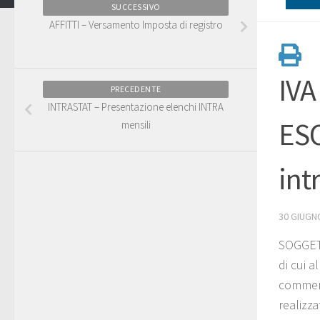
SUCCESSIVO
AFFITTI – Versamento Imposta di registro
IVA
PRECEDENTE
INTRASTAT – Presentazione elenchi INTRA
ESO
mensili
int
30 GIUGN
SOGGET
di cui 
commerci
realizza