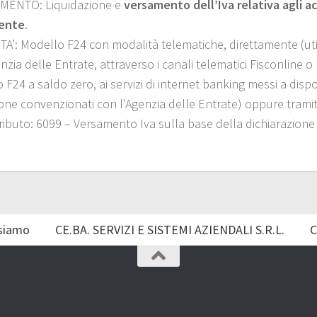
MENTO: Liquidazione e
versamento dell’Iva relativa agli a
ente
.
TA’:
Modello F24 con modalità telematiche, direttamente (util
nzia delle Entrate, attraverso i canali telematici Fisconline 
 F24 a saldo zero, ai servizi di internet banking messi a disp
ione convenzionati con l'Agenzia delle Entrate) oppure tramite
Tributo: 6099 – Versamento Iva sulla base della dichiarazion
siamo
CE.BA. SERVIZI E SISTEMI AZIENDALI S.R.L.
C