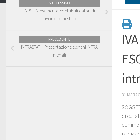
SUCCESSIVO
INPS – Versamento contributi datori di
lavoro domestico
IVA
PRECEDENTE
INTRASTAT – Presentazione elenchi INTRA
ESO
mensili
int
31 MARZO
SOGGET
di cui 
commerci
realizza