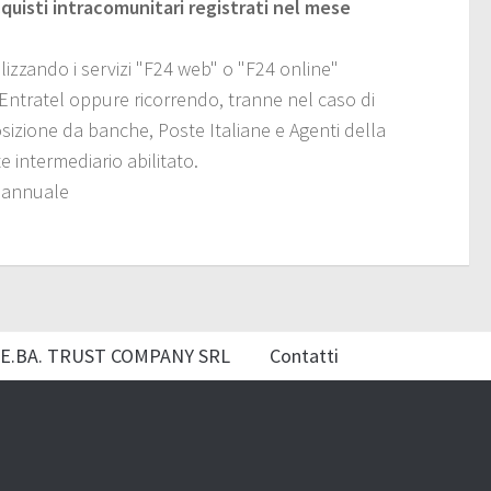
cquisti intracomunitari registrati nel mese
izzando i servizi "F24 web" o "F24 online"
o Entratel oppure ricorrendo, tranne nel caso di
osizione da banche, Poste Italiane e Agenti della
 intermediario abilitato.
e annuale
E.BA. TRUST COMPANY SRL
Contatti