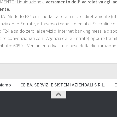
MENTO: Liquidazione e
versamento dell’Iva relativa agli a
ente
.
TA’:
Modello F24 con modalità telematiche, direttamente (util
nzia delle Entrate, attraverso i canali telematici Fisconline 
 F24 a saldo zero, ai servizi di internet banking messi a disp
ione convenzionati con l'Agenzia delle Entrate) oppure tramite
Tributo: 6099 – Versamento Iva sulla base della dichiarazion
siamo
CE.BA. SERVIZI E SISTEMI AZIENDALI S.R.L.
C