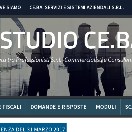
VE SIAMO
CE.BA. SERVIZI E SISTEMI AZIENDALI S.R.L.
STUDIO CE.B
tà tra Professionisti S.r.l. -Commercialisti e Consulent
 FISCALI
DOMANDE E RISPOSTE
MODULI
SC
ENZA DEL 31 MARZO 2017