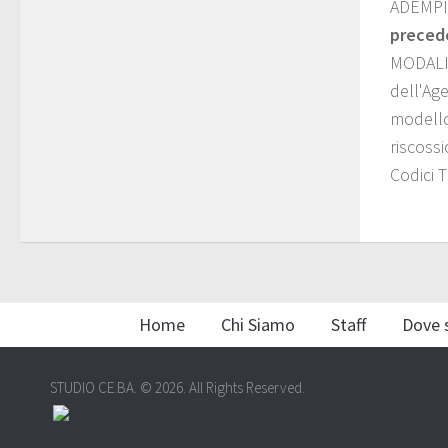
ADEMPI
preced
MODALI
dell'Age
modello
riscoss
Codici 
Home
Chi Siamo
Staff
Dove 
STUDIO CE.BA. © 2026. All Rights Reserved.