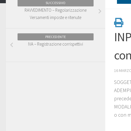
SUCCESSIVO
RAVVEDIMENTO – Regolarizzazione
Versamenti imposte e ritenute
INP
PRECEDENTE
IVA – Registrazione corrispettivi
con
16 MARZO
SOGGETT
ADEMPIM
precede
MODALIT
o con mo