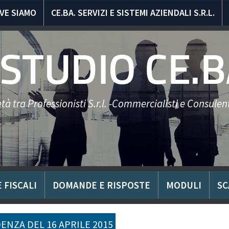
VE SIAMO
CE.BA. SERVIZI E SISTEMI AZIENDALI S.R.L.
STUDIO CE.B
tà tra Professionisti S.r.l. -Commercialisti e Consulent
 FISCALI
DOMANDE E RISPOSTE
MODULI
SC
ENZA DEL 16 APRILE 2015