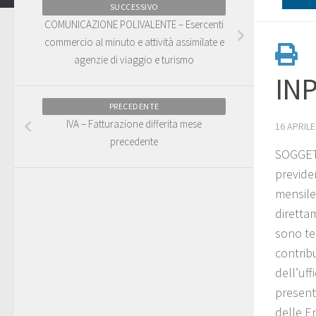
SUCCESSIVO
COMUNICAZIONE POLIVALENTE – Esercenti
commercio al minuto e attività assimilate e
agenzie di viaggio e turismo
INP
PRECEDENTE
IVA – Fatturazione differita mese
16 APRILE
precedente
SOGGETT
previde
mensile.
direttam
sono ten
contribu
dell’uf
present
delle En