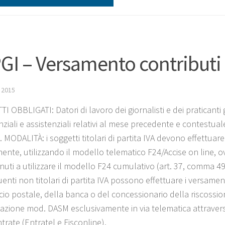
GI – Versamento contributi
 2015
I OBBLIGATI: Datori di lavoro dei giornalisti e dei praticant
nziali e assistenziali relativi al mese precedente e contestua
 MODALITÀ: i soggetti titolari di partita IVA devono effettuar
ente, utilizzando il modello telematico F24/Accise on line, ovv
uti a utilizzare il modello F24 cumulativo (art. 37, comma 49, 
enti non titolari di partita IVA possono effettuare i versamen
ficio postale, della banca o del concessionario della riscoss
azione mod. DASM esclusivamente in via telematica attraverso 
trate (Entratel e Fisconline).