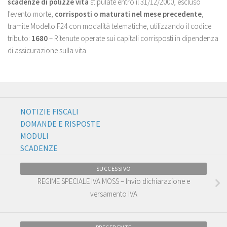
scadenze di polizze vita
stipulate entro il 31/12/2000, escluso
l'evento morte,
corrisposti o maturati nel mese precedente
,
tramite Modello F24 con modalità telematiche, utilizzando il codice
tributo:
1680
– Ritenute operate sui capitali corrisposti in dipendenza
di assicurazione sulla vita
NOTIZIE FISCALI
DOMANDE E RISPOSTE
MODULI
SCADENZE
SUCCESSIVO
REGIME SPECIALE IVA MOSS – Invio dichiarazione e
versamento IVA