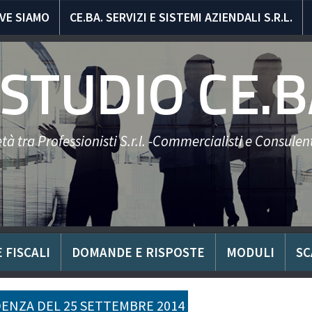
VE SIAMO
CE.BA. SERVIZI E SISTEMI AZIENDALI S.R.L.
STUDIO CE.B
tà tra Professionisti S.r.l. -Commercialisti e Consulent
 FISCALI
DOMANDE E RISPOSTE
MODULI
SC
ENZA DEL 25 SETTEMBRE 2014