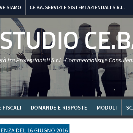
VE SIAMO
CE.BA. SERVIZI E SISTEMI AZIENDALI S.R.L.
STUDIO CE.B
tà tra Professionisti S.r.l. -Commercialisti e Consulent
 FISCALI
DOMANDE E RISPOSTE
MODULI
SC
ENZA DEL 16 GIUGNO 2016