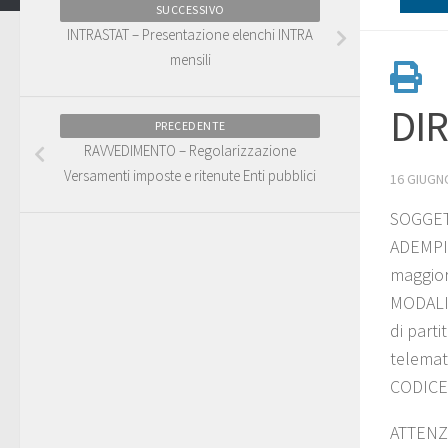
SUCCESSIVO
INTRASTAT – Presentazione elenchi INTRA
mensili
DIR
PRECEDENTE
RAVVEDIMENTO – Regolarizzazione
Versamenti imposte e ritenute Enti pubblici
16 GIUGN
SOGGETT
ADEMPIM
maggior
MODALIT
di parti
telemat
CODICE 
ATTENZI