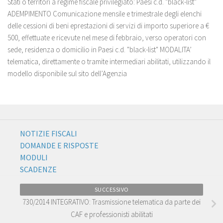
Stati o territori a regime fiscale privilegiato: Paesi c.d. "black-list"
ADEMPIMENTO Comunicazione mensile e trimestrale degli elenchi
delle cessioni di beni eprestazioni di servizi di importo superiore a €
500, effettuate e ricevute nel mese di febbraio, verso operatori con
sede, residenza o domicilio in Paesi c.d. "black-list" MODALITA’
telematica, direttamente o tramite intermediari abilitati, utilizzando il
modello disponibile sul sito dell’Agenzia
NOTIZIE FISCALI
DOMANDE E RISPOSTE
MODULI
SCADENZE
SUCCESSIVO
730/2014 INTEGRATIVO: Trasmissione telematica da parte dei
CAF e professionisti abilitati