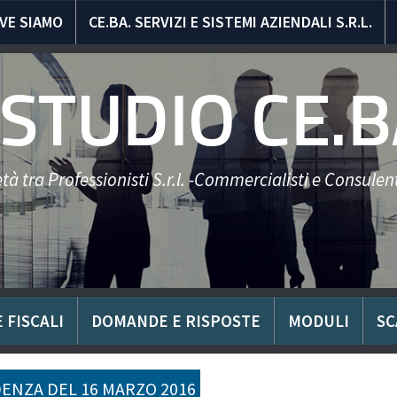
VE SIAMO
CE.BA. SERVIZI E SISTEMI AZIENDALI S.R.L.
STUDIO CE.B
tà tra Professionisti S.r.l. -Commercialisti e Consulent
 FISCALI
DOMANDE E RISPOSTE
MODULI
SC
ENZA DEL 16 MARZO 2016