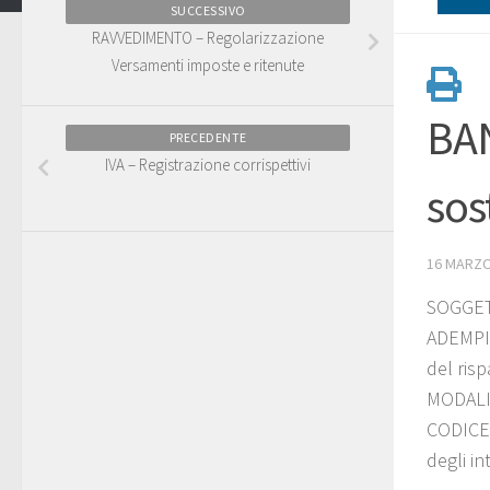
SUCCESSIVO
RAVVEDIMENTO – Regolarizzazione
Versamenti imposte e ritenute
BAN
PRECEDENTE
IVA – Registrazione corrispettivi
sos
16 MARZO
SOGGETTI
ADEMPIM
del ris
MODALIT
CODICE 
degli in