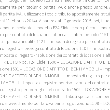
si), in luogo del modello F23 anche mediante il modello “F24 
camente per i titolari di partita IVA, o anche presso Banche,
 di partita IVA , utilizzando i codici tributo appositamente istit
dal 1° febbraio 2014). A partire dal 1° gennaio 2015, poi, i s
vamente mediante il modello F24 Elide, e non più con il mo
tro per contratti di locazione fabbricati – intero periodo 115T
ti – prima annualità 112T – Imposta di registro per contratti 
di registro – proroga contratti di locazione 110T – Imposta di
mposta di registro -risoluzione dei contratti di locazione e aff
TRIBUTO Mod. F24 Elide: 1500 – LOCAZIONE E AFFITTO DI BE
azione 1501 – LOCAZIONE E AFFITTO DI BENI IMMOBILI – Impos
NE E AFFITTO DI BENI IMMOBILI – Imposta di registro per 
 IMMOBILI – Imposta di registro per risoluzioni del contra
 di registro per proroghe del contratto 1505 – LOCAZIONE 
NE E AFFITTO DI BENI IMMOBILI – Tributi speciali e compe
i da ravvedimento per tardiva prima registrazione 1508 – L