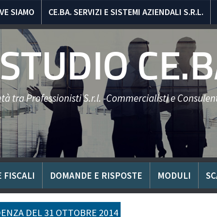
VE SIAMO
CE.BA. SERVIZI E SISTEMI AZIENDALI S.R.L.
STUDIO CE.B
tà tra Professionisti S.r.l. -Commercialisti e Consulent
 FISCALI
DOMANDE E RISPOSTE
MODULI
SC
ENZA DEL 31 OTTOBRE 2014