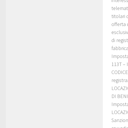
interes
telemati
titolari
offerta 
esclusi
di regis
fabbrica
Imposta 
113T – I
CODICE 
registr
LOCAZIO
DI BENI
Imposta
LOCAZIO
Sanzion