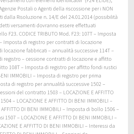
versamenti con elementi identificativi” (F24 ELIDE),
 Agenzie Postali o Agenti della riscossione per i NON
uiti dalla Risoluzione n. 14/E del 24.01.2014 (possibilità
uddetti versamenti dovranno essere effettuati
dello F23. CODICE TRIBUTO Mod. F23: 107T – Imposta
 – Imposta di registro per contratti di locazione
di locazione fabbricati – annualità successive 114T –
 registro – cessione contratti di locazione e affitto
itto 108T – Imposta di registro per affitto fondi rustici
NI IMMOBILI – Imposta di registro per prima
ta di registro per annualità successive 1502 –
cessioni del contratto 1503 – LOCAZIONE E AFFITTO
tto 1504 – LOCAZIONE E AFFITTO DI BENI IMMOBILI –
E AFFITTO DI BENI IMMOBILI – Imposta di bollo 1506 –
nsi 1507 – LOCAZIONE E AFFITTO DI BENI IMMOBILI –
OCAZIONE E AFFITTO DI BENI IMMOBILI – Interessi da