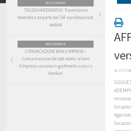
SUCCESSIVO
730/2014 INTEGRATIVO: Trasmissione
telematica da parte dei CAF e professionisti
abilitati
AFF
PRECEDENTE
ver
COMUNICAZIONE BENI D’IMPRESA –
Comunicazione dei dati relativi ai beni
d’impresa concessi in godimento a soci o
31 OTTOB
familiari
SOGGETT
ADEMPIM
rinnova
locazio
Agenzie
locazion