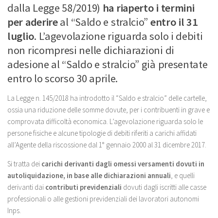
dalla Legge 58/2019)
ha riaperto i termini
per aderire
al “Saldo e stralcio”
entro il 31
luglio
. L’agevolazione riguarda solo i debiti
non ricompresi nelle dichiarazioni di
adesione al “Saldo e stralcio” già presentate
entro lo scorso 30 aprile.
La
Legge n. 145/2018
ha introdotto il “
Saldo e stralcio
” delle cartelle,
ossia una
riduzione delle somme dovute
, per i contribuenti in
grave e
comprovata difficoltà economica
. L’agevolazione riguarda
solo le
persone fisiche
e
alcune tipologie di debiti
riferiti a carichi affidati
all’Agente della riscossione
dal 1° gennaio 2000 al 31 dicembre 2017
.
Si tratta dei
carichi derivanti dagli omessi versamenti dovuti in
autoliquidazione, in base alle dichiarazioni annuali
, e quelli
derivanti dai
contributi previdenziali
dovuti dagli iscritti alle casse
professionali o alle gestioni previdenziali dei lavoratori autonomi
Inps.