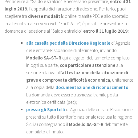
Per aderire al “Saldo e stralcio” è necessario presentare,
entro il 31
luglio 2019
, l’apposita dichiarazione di adesione. Per farlo, puoi
scegliere tra
diverse modalità
: online, tramite PEC e allo sportello.
In alternativa al servizio web “Fai D.A. Te”, è possibile presentare la
domanda di adesione al "Saldo e stralcio"
entro il 31 luglio 2019:
alla
casella pec
della Direzione Regionale
di Agenzia
delle entrate-Riscossione di riferimento, inviando il
Modello SA–ST–R
qui allegato, debitamente compilato
in ogni sua parte,
con particolare attenzione
alla
sezione relativa all’
attestazione della situazione di
grave e comprovata difficoltà economica
, unitamente
alla copia della
documentazione di riconoscimento
.
La domanda deve essere trasmessa tramite posta
elettronica certificata (pec);
presso gli Sportelli
di Agenzia delle entrate-Riscossione
presenti su tutto il territorio nazionale (esclusa la regione
Sicilia) consegnando il
Modello SA–ST-R
debitamente
compilato e firmato.