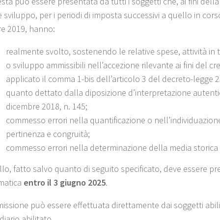
esta può essere presentata da tutti i soggetti che, ai fini dell
e sviluppo, per i periodi di imposta successivi a quello in cor
e 2019, hanno:
realmente svolto, sostenendo le relative spese, attività in tu
o sviluppo ammissibili nell’accezione rilevante ai fini del cr
applicato il comma 1-bis dell’articolo 3 del decreto-legge
quanto dettato dalla diposizione d’interpretazione autenti
dicembre 2018, n. 145;
commesso errori nella quantificazione o nell’individuazione 
pertinenza e congruità;
commesso errori nella determinazione della media storica d
llo, fatto salvo quanto di seguito specificato, deve essere p
ematica
entro il 3 giugno 2025
.
missione può essere effettuata direttamente dai soggetti abili
iario abilitato.