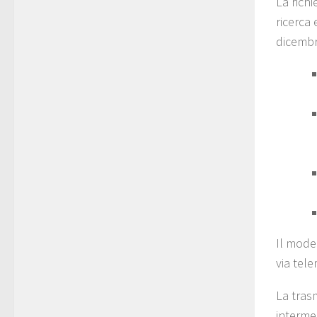
La richi
ricerca 
dicembr
Il mode
via tel
La tras
intermed