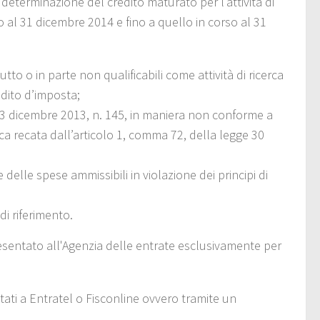
a determinazione del credito maturato per l’attività di
so al 31 dicembre 2014 e fino a quello in corso al 31
tto o in parte non qualificabili come attività di ricerca
edito d’imposta;
 23 dicembre 2013, n. 145, in maniera non conforme a
ca recata dall’articolo 1, comma 72, della legge 30
delle spese ammissibili in violazione dei principi di
i riferimento.
resentato all'Agenzia delle entrate esclusivamente per
tati a Entratel o Fisconline ovvero tramite un