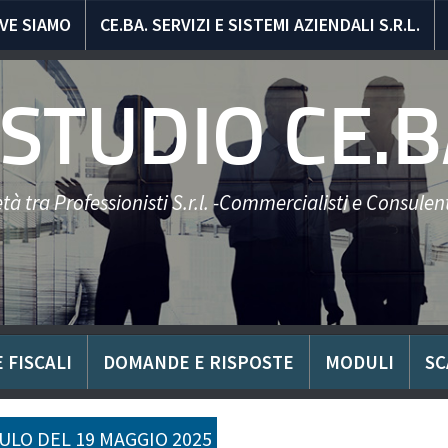
VE SIAMO
CE.BA. SERVIZI E SISTEMI AZIENDALI S.R.L.
STUDIO CE.B
tà tra Professionisti S.r.l. -Commercialisti e Consulent
 FISCALI
DOMANDE E RISPOSTE
MODULI
SC
LO DEL 19 MAGGIO 2025