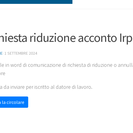
hiesta riduzione acconto I
NE
·
1 SETTEMBRE 2024
ile in word di comunicazione di richiesta di riduzione o annul
re
a da inviare per iscritto al datore di lavoro.
 la circolare