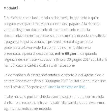
Modalità
E' sufficiente compilare il modulo che trovi allo sportello o qui in
allegato e spiegare i motivi per cui non devi pagare. Alla richiesta
vanno allegati un documento di riconoscimento e tutta la
documentazione in tuo possesso, ad esempio la ricevuta che attesta
il pagamento già avvenuto, il provvedimento di sgravio o la
sentenza a te favorevole. La domanda non è ripetibile e va
presentata, a pena di decadenza,
entro 60 giorni
da quando
l’Agenzia delle entrate-Riscossione (fino al 30 giugno 2017 Equitalia) ti
ha notificato la cartella o altri atti di riscossione.
La domanda può essere presentata allo sportello dell’Agenzia delle
entrate-Riscossione (fino al 30 giugno 2017 Equitalia) oppure on-line
con il servizio “Sospensione”
(Invia la richiesta on-line)
.
In alternativa si può la richiesta tramite raccomandata con ricevuta
di ritorno ai recapiti che trovi indicati nella cartella oppure via e-mail
agli indirizzi indicati nel modulo.