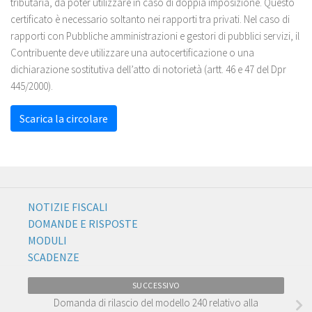
tributaria, da poter utilizzare in caso di doppia imposizione. Questo
certificato è necessario soltanto nei rapporti tra privati. Nel caso di
rapporti con Pubbliche amministrazioni e gestori di pubblici servizi, il
Contribuente deve utilizzare una autocertificazione o una
dichiarazione sostitutiva dell’atto di notorietà (artt. 46 e 47 del Dpr
445/2000).
Scarica la circolare
NOTIZIE FISCALI
DOMANDE E RISPOSTE
MODULI
SCADENZE
SUCCESSIVO
Domanda di rilascio del modello 240 relativo alla