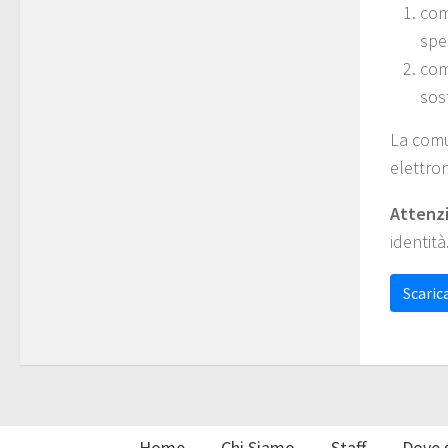
com
spe
com
sos
La comu
elettro
Attenz
identità
Scarica
Home
Chi Siamo
Staff
Dove 