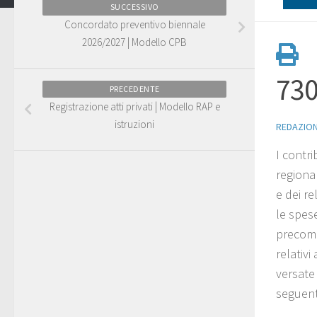
SUCCESSIVO
Concordato preventivo biennale
2026/2027 | Modello CPB
730
PRECEDENTE
Registrazione atti privati | Modello RAP e
istruzioni
REDAZIO
I contr
regional
e dei re
le spese
precompi
relativi
versate 
seguent