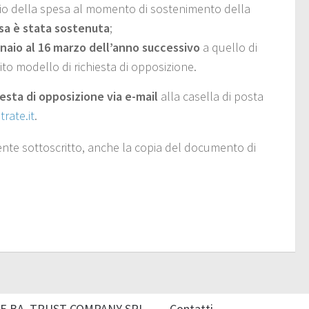
io della spesa al momento di sostenimento della
esa è stata sostenuta
;
nnaio al 16 marzo dell’anno successivo
a quello di
to modello di richiesta di opposizione.
iesta di opposizione via e-mail
alla casella di posta
rate.it
.
mente sottoscritto, anche la copia del documento di
E.BA. TRUST COMPANY SRL
Contatti