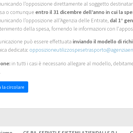
unicando l’opposizione direttamente al soggetto destinatar
sa o comunque
entro il 31 dicembre dell’anno in cui la sp
unicando l’opposizione all’Agenzia delle Entrate,
dal 1° ge
tenimento della spesa, fornendo le informazioni con l'apposi
nicazione può essere effettuata
inviando il modello di rich
nica dedicata:
opposizioneutilizzospesetrasporto@agenziaent
ione:
in tutti i casi è necessario allegare al modello, debita
.
 la circolare
siamo
CE.BA. SERVIZI E SISTEMI AZIENDALI S.R.L.
C