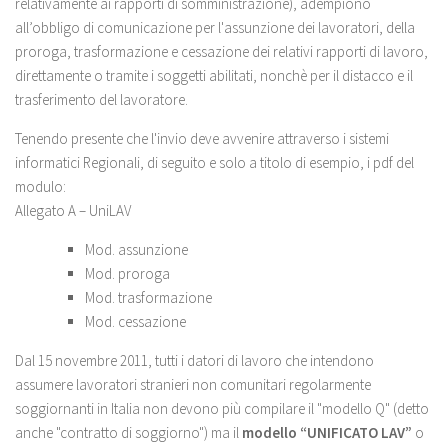
relativamente ai rapporti di somministrazione), adempiono
all’obbligo di comunicazione per l'assunzione dei lavoratori, della
proroga, trasformazione e cessazione dei relativi rapporti di lavoro,
direttamente o tramite i soggetti abilitati, nonchè per il distacco e il
trasferimento del lavoratore.
Tenendo presente che l'invio deve avvenire attraverso i sistemi
informatici Regionali, di seguito e solo a titolo di esempio, i pdf del
modulo:
Allegato A – UniLAV
Mod. assunzione
Mod. proroga
Mod. trasformazione
Mod. cessazione
Dal 15 novembre 2011, tutti i datori di lavoro che intendono
assumere lavoratori stranieri non comunitari regolarmente
soggiornanti in Italia non devono più compilare il "modello Q" (detto
anche "contratto di soggiorno") ma il
modello
“UNIFICATO LAV”
o