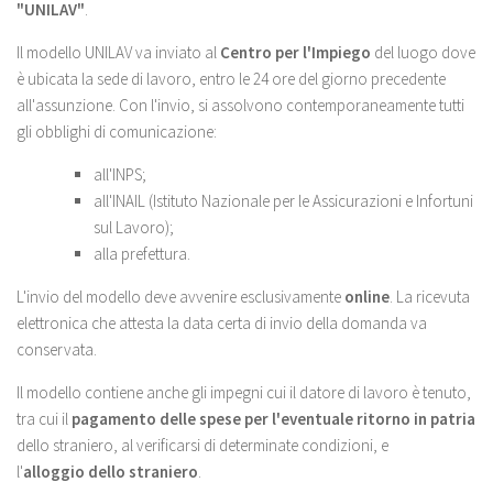
"UNILAV"
.
Il modello UNILAV va inviato al
Centro per l'Impiego
del luogo dove
è ubicata la sede di lavoro, entro le 24 ore del giorno precedente
all'assunzione. Con l'invio, si assolvono contemporaneamente tutti
gli obblighi di comunicazione:
all'INPS;
all'INAIL (Istituto Nazionale per le Assicurazioni e Infortuni
sul Lavoro);
alla prefettura.
L'invio del modello deve avvenire esclusivamente
online
. La ricevuta
elettronica che attesta la data certa di invio della domanda va
conservata.
Il modello contiene anche gli impegni cui il datore di lavoro è tenuto,
tra cui il
pagamento delle spese per l'eventuale ritorno in patria
dello straniero, al verificarsi di determinate condizioni, e
l'
alloggio dello straniero
.