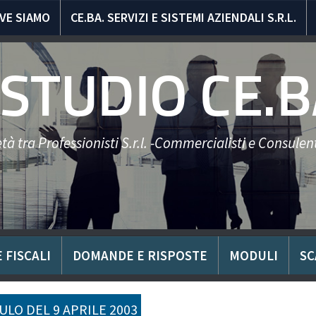
VE SIAMO
CE.BA. SERVIZI E SISTEMI AZIENDALI S.R.L.
STUDIO CE.B
tà tra Professionisti S.r.l. -Commercialisti e Consulent
 FISCALI
DOMANDE E RISPOSTE
MODULI
SC
LO DEL 9 APRILE 2003