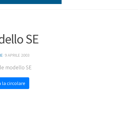
ello SE
NE
·
9 APRILE 2003
ile modello SE
 la circolare