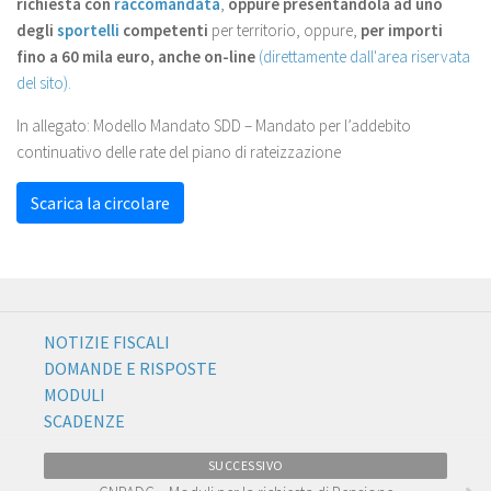
richiesta con
raccomandata
,
oppure presentandola ad uno
degli
sportelli
competenti
per territorio, oppure,
per importi
fino a 60 mila euro, anche on-line
(direttamente dall'area riservata
del sito).
In allegato: Modello Mandato SDD – Mandato per l’addebito
continuativo delle rate del piano di rateizzazione
Scarica la circolare
NOTIZIE FISCALI
DOMANDE E RISPOSTE
MODULI
SCADENZE
SUCCESSIVO