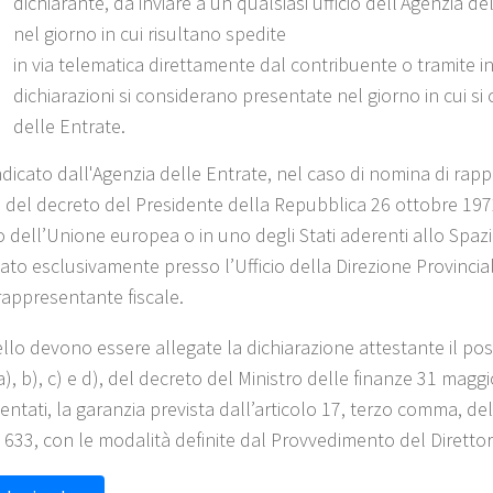
dichiarante, da inviare a un qualsiasi ufficio dell’Agenzia d
nel giorno in cui risultano spedite
in via telematica direttamente dal contribuente o tramite in
dichiarazioni si considerano presentate nel giorno in cui si 
delle Entrate.
icato dall'Agenzia delle Entrate, nel caso di nomina di rappre
del decreto del Presidente della Repubblica 26 ottobre 1972
dell’Unione europea o in uno degli Stati aderenti allo Spa
ato esclusivamente presso l’Ufficio della Direzione Provincia
rappresentante fiscale.
lo devono essere allegate la dichiarazione attestante il posse
a), b), c) e d), del decreto del Ministro delle finanze 31 magg
entati, la garanzia prevista dall’articolo 17, terzo comma, d
 633, con le modalità definite dal Provvedimento del Direttor