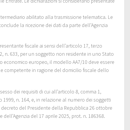
elle Entrate. Le dichiarazioni si considerano presentate
termediario abilitato alla trasmissione telematica. Le
conclude la ricezione dei dati da parte dell’Agenzia
sentante fiscale ai sensi dell’articolo 17, terzo
, n. 633, per un soggetto non residente in uno Stato
zio economico europeo, il modello AA7/10 deve essere
le competente in ragione del domicilio fiscale dello
sso dei requisiti di cui all’articolo 8, comma 1,
io 1999, n. 164, e, in relazione al numero dei soggetti
el decreto del Presidente della Repubblica 26 ottobre
e dell’Agenzia del 17 aprile 2025, prot. n. 186368.