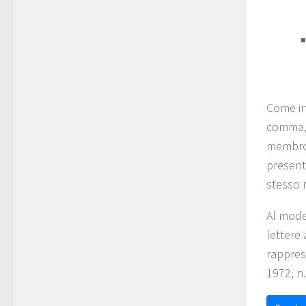
Come ind
comma, 
membro 
present
stesso 
Al model
lettere 
rappres
1972, n.