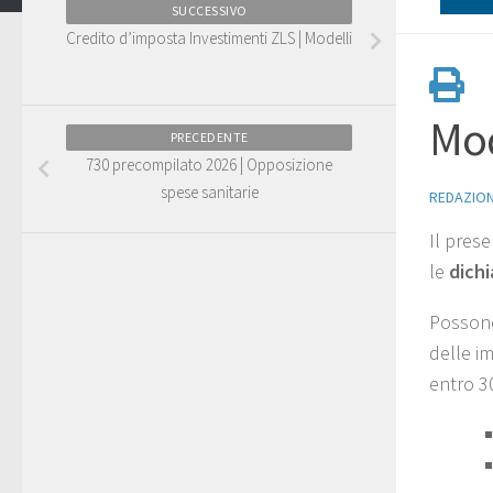
SUCCESSIVO
Credito d’imposta Investimenti ZLS | Modelli
Mod
PRECEDENTE
730 precompilato 2026 | Opposizione
spese sanitarie
REDAZIO
Il pres
le
dichi
Possono 
delle i
entro 30