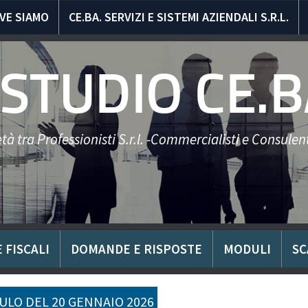
VE SIAMO
CE.BA. SERVIZI E SISTEMI AZIENDALI S.R.L.
STUDIO CE.B
tà tra Professionisti S.r.l. -Commercialisti e Consulent
 FISCALI
DOMANDE E RISPOSTE
MODULI
SC
LO DEL 20 GENNAIO 2026