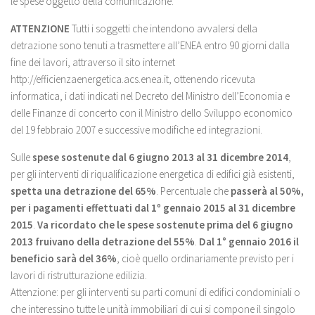
le spese oggetto della comunicazione.
ATTENZIONE
Tutti i soggetti che intendono avvalersi della
detrazione sono tenuti a trasmettere all’ENEA entro 90 giorni dalla
fine dei lavori, attraverso il sito internet
http://efficienzaenergetica.acs.enea.it, ottenendo ricevuta
informatica, i dati indicati nel Decreto del Ministro dell’Economia e
delle Finanze di concerto con il Ministro dello Sviluppo economico
del 19 febbraio 2007 e successive modifiche ed integrazioni.
Sulle
spese sostenute dal 6 giugno 2013 al 31 dicembre 2014
,
per gli interventi di riqualificazione energetica di edifici già esistenti,
spetta una detrazione del 65%
. Percentuale che
passerà al 50%,
per i pagamenti effettuati dal 1º gennaio 2015 al 31 dicembre
2015
.
Va ricordato che le spese sostenute prima del 6 giugno
2013 fruivano della detrazione del 55%
.
Dal 1° gennaio 2016 il
beneficio sarà del 36%
, cioè quello ordinariamente previsto per i
lavori di ristrutturazione edilizia.
Attenzione: per gli interventi su parti comuni di edifici condominiali o
che interessino tutte le unità immobiliari di cui si compone il singolo