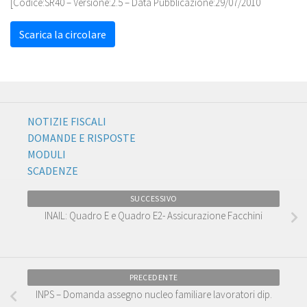
[Codice:
SR40
– Versione:2.5 – Data Pubblicazione:29/07/2010
Scarica la circolare
NOTIZIE FISCALI
DOMANDE E RISPOSTE
MODULI
SCADENZE
SUCCESSIVO
INAIL: Quadro E e Quadro E2- Assicurazione Facchini
PRECEDENTE
INPS – Domanda assegno nucleo familiare lavoratori dip.