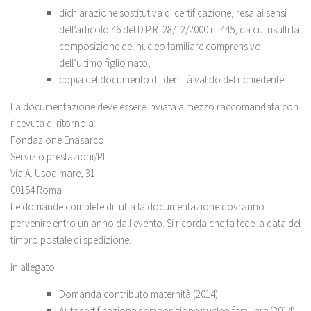
dichiarazione sostitutiva di certificazione, resa ai sensi
dell’articolo 46 del D.P.R. 28/12/2000 n. 445, da cui risulti la
composizione del nucleo familiare comprensivo
dell’ultimo figlio nato;
copia del documento di identità valido del richiedente.
La documentazione deve essere inviata a mezzo raccomandata con
ricevuta di ritorno a:
Fondazione Enasarco
Servizio prestazioni/PI
Via A. Usodimare, 31
00154 Roma
Le domande complete di tutta la documentazione dovranno
pervenire entro un anno dall’evento. Si ricorda che fa fede la data del
timbro postale di spedizione.
In allegato:
Domanda contributo maternità (2014)
Autocertificazione composizione nucleo familiare (2014)