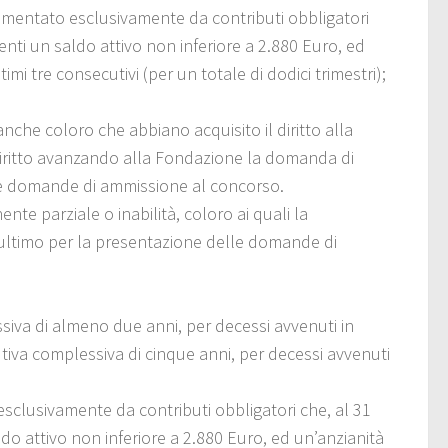
crementato esclusivamente da contributi obbligatori
enti un saldo attivo non inferiore a 2.880 Euro, ed
imi tre consecutivi (per un totale di dodici trimestri);
anche coloro che abbiano acquisito il diritto alla
diritto avanzando alla Fondazione la domanda di
lle domande di ammissione al concorso.
nte parziale o inabilità, coloro ai quali la
e ultimo per la presentazione delle domande di
ssiva di almeno due anni, per decessi avvenuti in
tiva complessiva di cinque anni, per decessi avvenuti
esclusivamente da contributi obbligatori che, al 31
do attivo non inferiore a 2.880 Euro, ed un’anzianità