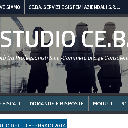
VE SIAMO
CE.BA. SERVIZI E SISTEMI AZIENDALI S.R.L.
STUDIO CE.B
tà tra Professionisti S.r.l. -Commercialisti e Consulent
 FISCALI
DOMANDE E RISPOSTE
MODULI
SC
LO DEL 10 FEBBRAIO 2014