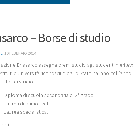
sarco – Borse di studio
NE
·
10 FEBBRAIO 2014
azione Enasarco assegna premi studio agli studenti meritevol
istituti o università riconosciuti dallo Stato italiano nell’a
 titoli di studio:
Diploma di scuola secondaria di 2° grado;
Laurea di primo livello;
Laurea specialistica.
panti