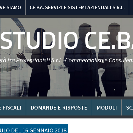
VE SIAMO
CE.BA. SERVIZI E SISTEMI AZIENDALI S.R.L.
STUDIO CE.B
tà tra Professionisti S.r.l. -Commercialisti e Consulent
 FISCALI
DOMANDE E RISPOSTE
MODULI
SC
LO DEL 16 GENNAIO 2018