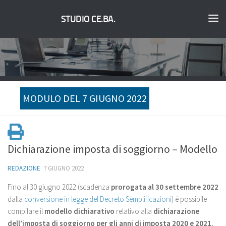
STUDIO CE.BA.
MODULO DEL 7 GIUGNO 2022
Dichiarazione imposta di soggiorno – Modello
REDAZIONE
·
7 GIUGNO 2022
Fino al 30 giugno 2022 (scadenza
prorogata al 30 settembre 2022
dalla
conversione in legge del Decreto Semplificazioni
) è possibile
compilare il
modello dichiarativo
relativo alla
dichiarazione
dell’imposta di soggiorno per gli anni di imposta 2020 e 2021.