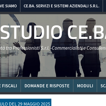
VE SIAMO
CE.BA. SERVIZI E SISTEMI AZIENDALI S.R.L.
STUDIO CE.B
tà tra Professionisti S.r.l. -Commercialisti e Consulent
 FISCALI
DOMANDE E RISPOSTE
MODULI
SC
LO DEL 29 MAGGIO 2025