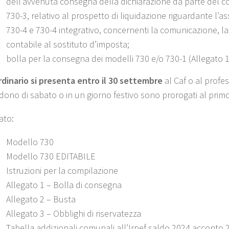
dell’avvenuta consegna della dichiarazione da parte del c
730-3, relativo al prospetto di liquidazione riguardante l’as
730-4 e 730-4 integrativo, concernenti la comunicazione, la 
contabile al sostituto d’imposta;
bolla per la consegna dei modelli 730 e/o 730-1 (Allegato 1
ordinario si presenta entro il 30 settembre
al Caf o al profes
dono di sabato o in un giorno festivo sono prorogati al primo
ato:
Modello 730
Modello 730 EDITABILE
Istruzioni per la compilazione
Allegato 1 – Bolla di consegna
Allegato 2 – Busta
Allegato 3 – Obblighi di riservatezza
Tabella addizionali comunali all’Irpef saldo 2024 acconto 