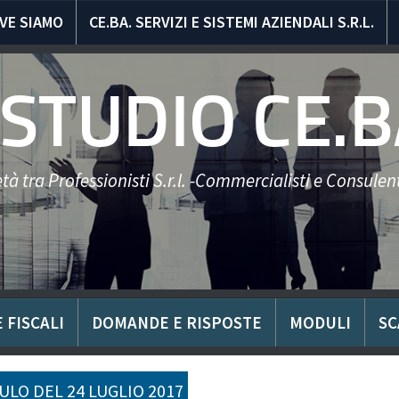
VE SIAMO
CE.BA. SERVIZI E SISTEMI AZIENDALI S.R.L.
STUDIO CE.B
tà tra Professionisti S.r.l. -Commercialisti e Consulent
 FISCALI
DOMANDE E RISPOSTE
MODULI
SC
LO DEL 24 LUGLIO 2017