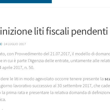
inizione liti fiscali pende
NE
·
24 LUGLIO 2017
to, con Provvedimento del 21.07.2017, il modello di domanda
ie in cui è parte l’Agenzia delle entrate, unitamente alle relati
 aprile 2017, n. 50.
udere le liti in modo agevolato occorre tenere presente la
sca
 giorno lavorativo successivo al 30 settembre 2017, che cade d
o la prima rata e presentare la relativa domanda di definizio
ica.