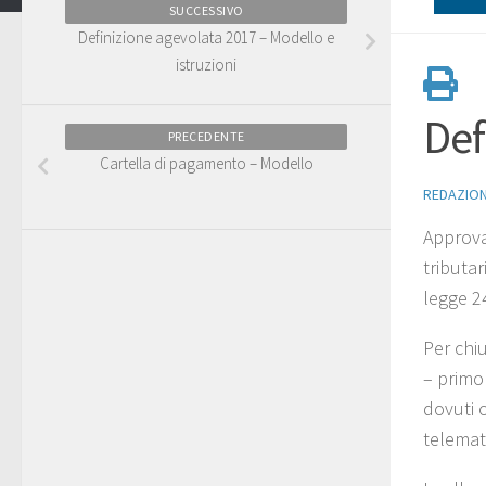
SUCCESSIVO
Definizione agevolata 2017 – Modello e
istruzioni
Def
PRECEDENTE
Cartella di pagamento – Modello
REDAZIO
Approva
tributar
legge 24
Per chi
– primo
dovuti 
telemat