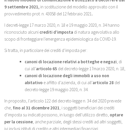
9 settembre 2021,
in sostituzione del modello approvato con il
provvedimento prot. n. 43058 del 12 febbraio 2021
.
I decreti-legge 17 marzo 2020, n. 18 e 19 maggio 2020, n. 34 hanno
riconosciuto alcuni
crediti d’imposta
di natura agevolativa allo
scopo di fronteggiare l’emergenza epidemiologica da COVID-19.
Si tratta, in particolare dei crediti d’imposta per:
canoni di locazione relativi a botteghe e negozi
, di
cui all’
articolo 65
del decreto-legge 17marzo 2020, n. 18,
canoni di locazione degli immobili a uso non
abitativo
e affitto d’azienda, di cui all’
articolo 28
del
decreto-legge 19 maggio 2020, n. 34.
In proposito, l’articolo 122 del decreto-legge n. 34 del 2020 prevede
che,
fino al 31 dicembre 2021
, i soggetti beneficiari dei crediti
d’imposta su indicati possono, in luogo dell’utilizzo diretto,
optare
per la cessione
, anche parziale, degli stessi crediti ad altri soggetti,
ivi inclusi istituti di credito e altri intermediari finanziari.