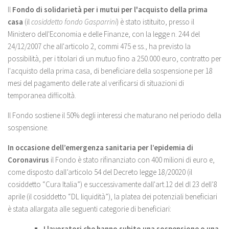
Il
Fondo di solidarietà per i mutui per l'acquisto della prima
casa
(il
cosiddetto fondo Gasparrini
) è stato istituito, presso il
Ministero dell'Economia e delle Finanze, con la legge n. 244 del
24/12/2007 che all'articolo 2, commi 475 e ss., ha previsto la
possibilità, per i titolari di un mutuo fino a 250.000 euro, contratto per
l'acquisto della prima casa, di beneficiare della sospensione per 18
mesi del pagamento delle rate al verificarsi di situazioni di
temporanea difficoltà.
Il Fondo sostiene il 50% degli interessi che maturano nel periodo della
sospensione.
In occasione dell’emergenza sanitaria per l’epidemia di
Coronavirus
il Fondo è stato rifinanziato con 400 milioni di euro e,
come disposto dall’articolo 54 del Decreto legge 18/20020 (il
cosiddetto “Cura Italia”) e successivamente dall'art.12 del dl 23 dell’8
aprile (il cosiddetto “DL liquidità”), la platea dei potenziali beneficiari
è stata allargata alle seguenti categorie di beneficiari:
I lavoratori che hanno subito una sospensione o una