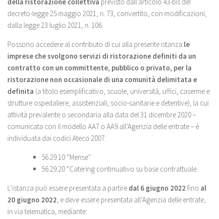
della ristorazione collettiva
previsto dall’articolo 43-bis del
decreto-legge 25 maggio 2021, n. 73, convertito, con modificazioni,
dalla legge 23 luglio 2021, n. 106.
Possono accedere al contributo di cui alla presente istanza
le
imprese che svolgono servizi di ristorazione definiti da un
contratto con un committente, pubblico o privato, per la
ristorazione non occasionale di una comunità delimitata e
definita
(a titolo esemplificativo, scuole, università, uffici, caserme e
strutture ospedaliere, assistenziali, socio-sanitarie e detentive), la cui
attività prevalente o secondaria alla data del 31 dicembre 2020 –
comunicata con il modello AA7 o AA9 all’Agenzia delle entrate – è
individuata dai codici Ateco 2007:
56.29.10 “Mense”
56.29.20 “Catering continuativo su base contrattuale.
L’istanza può essere presentata a partire
dal 6 giugno 2022
fino
al
20 giugno 2022
, e deve essere presentata all’Agenzia delle entrate,
in via telematica, mediante: