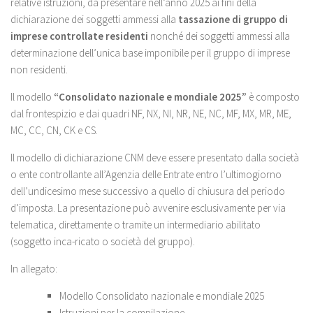
relative istruzioni, da presentare nell’anno 2025 ai fini della
dichiarazione dei soggetti ammessi alla
tassazione di gruppo di
imprese controllate residenti
nonché dei soggetti ammessi alla
determinazione dell’unica base imponibile per il gruppo di imprese
non residenti.
Il modello
“Consolidato nazionale e mondiale 2025”
è composto
dal frontespizio e dai quadri NF, NX, NI, NR, NE, NC, MF, MX, MR, ME,
MC, CC, CN, CK e CS.
Il modello di dichiarazione CNM deve essere presentato dalla società
o ente controllante all’Agenzia delle Entrate entro l’ultimogiorno
dell’undicesimo mese successivo a quello di chiusura del periodo
d’imposta. La presentazione può avvenire esclusivamente per via
telematica, direttamente o tramite un intermediario abilitato
(soggetto inca-ricato o società del gruppo).
In allegato:
Modello Consolidato nazionale e mondiale 2025
Istruzioni per la compilazione