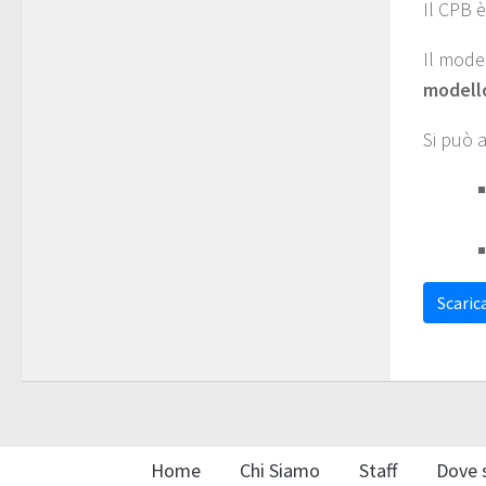
Il CPB è
Il mode
modello
Si può 
Scarica
Home
Chi Siamo
Staff
Dove 