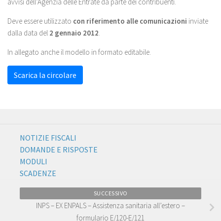
avvisi dell’Agenzia delle Entrate da parte dei contribuenti.
Deve essere utilizzato
con riferimento alle comunicazioni
inviate
dalla data del
2 gennaio 2012
.
In allegato anche il modello in formato editabile.
Scarica la circolare
NOTIZIE FISCALI
DOMANDE E RISPOSTE
MODULI
SCADENZE
SUCCESSIVO
INPS – EX ENPALS – Assistenza sanitaria all’estero –
formulario E/120-E/121