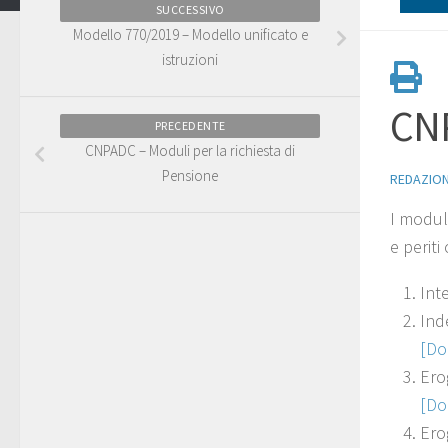
SUCCESSIVO
Modello 770/2019 – Modello unificato e
istruzioni
CNP
PRECEDENTE
CNPADC – Moduli per la richiesta di
Pensione
REDAZIO
I moduli
e periti
Int
Ind
[Do
Ero
[Do
Ero