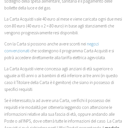
sostegno della spesa alimentare, sanitaria e il pagamento delle
bollette della luce e del gas.
La Carta Acquisti vale 40 euro al mese e viene caricata ogni due mesi
con 80 euro (40 euro x 2 = 80 euro) in base agli stanziamenti che
vengono progressivamente resi disponibili.
Con la Carta si possono anche avere sconti nei
negozi
convenzionati
che sostengono il programma Carta Acquisti e si
potrà accedere direttamente alla tariffa elettrica agevolata.
La Carta Acquisti viene concessa agli anziani di età superiore o
uguale ai 65 anni o ai bambini di età inferiore ai tre anni (in questo
caso il Titolare della Carta è il genitore) che siano in possesso di
specifici requisiti.
Se è interessato/a ad avere una Carta, verifichi il possesso dei
requisiti e le modalità per ottenerla leggendo con attenzione le
informazioni relative alla sua fascia di età, oppure andando alle
Poste o all'INPS, dove otterrà tutte le informazioni del caso. La Carta
Acquisti si può richiedere negli Uffici Postali presentando il
modulo