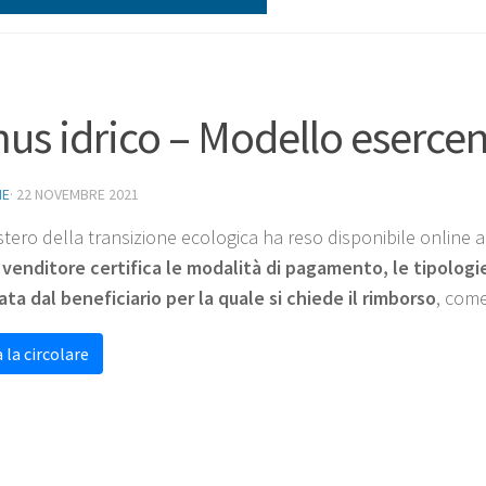
us idrico – Modello eserce
NE
·
22 NOVEMBRE 2021
stero della transizione ecologica ha reso disponibile online an
l venditore certifica le modalità di pagamento, le tipologie
ata dal beneficiario per la quale si chiede il rimborso
, come
 la circolare