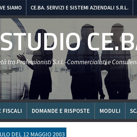
VE SIAMO
CE.BA. SERVIZI E SISTEMI AZIENDALI S.R.L.
STUDIO CE.B
tà tra Professionisti S.r.l. -Commercialisti e Consulent
 FISCALI
DOMANDE E RISPOSTE
MODULI
SC
LO DEL 12 MAGGIO 2003