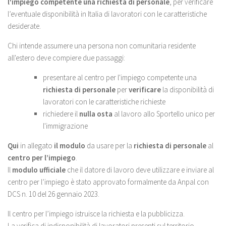
l'impiego competente una richiesta di personale
, per verificare
l’eventuale disponibilità in Italia di lavoratori con le caratteristiche
desiderate.
Chi intende assumere una persona non comunitaria residente
all'estero deve compiere due passaggi:
presentare al centro per l'impiego competente una
richiesta di personale
per
verificare
la disponibilità di
lavoratori con le caratteristiche richieste
richiedere il
nulla osta
al lavoro allo Sportello unico per
l'immigrazione
Qui
in allegato
il modulo
da usare per la
richiesta di personale
al
centro per l’impiego
.
Il
modulo ufficiale
che il datore di lavoro deve utilizzare e inviare al
centro per l’impiego è stato approvato formalmente da Anpal con
DCS n. 10 del 26 gennaio 2023.
Il centro per l’impiego istruisce la richiesta e la pubblicizza.
La verifica di indisponibilità di lavoratori presenti sul territorio