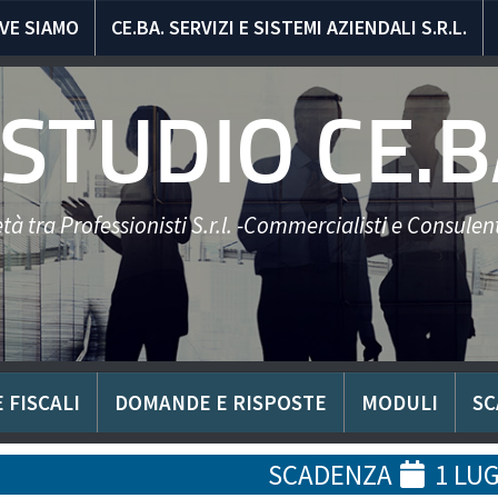
VE SIAMO
CE.BA. SERVIZI E SISTEMI AZIENDALI S.R.L.
STUDIO CE.B
tà tra Professionisti S.r.l. -Commercialisti e Consulent
 FISCALI
DOMANDE E RISPOSTE
MODULI
SC
SCADENZA
1 LUG