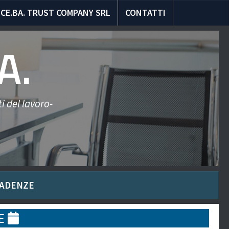
CE.BA. TRUST COMPANY SRL
CONTATTI
A.
i del lavoro-
ADENZE
LE