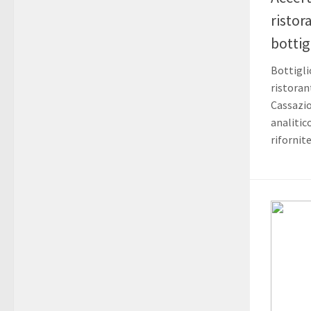
ristora
botti
Bottigl
ristoran
Cassazi
analitic
rifornite