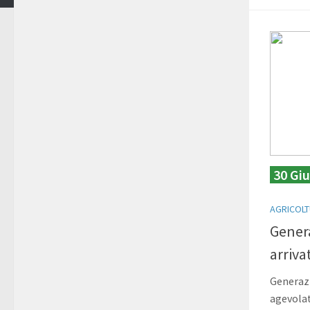
30 Gi
AGRICOL
Gener
arriv
Generazi
agevolat