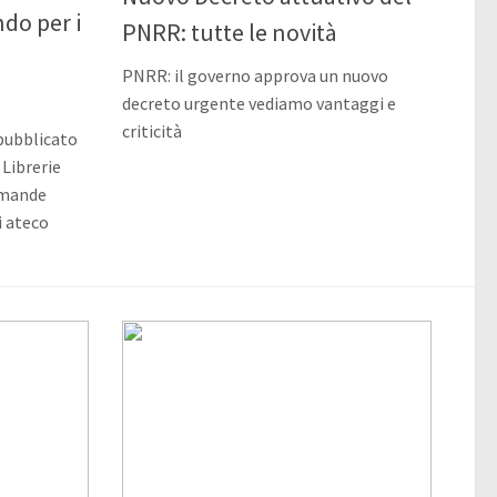
ndo per i
PNRR: tutte le novità
a
PNRR: il governo approva un nuovo
decreto urgente vediamo vantaggi e
criticità
 pubblicato
 Librerie
omande
i ateco