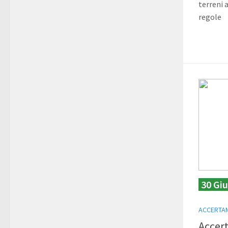
terreni a
regole
30 Gi
ACCERTAM
Accer