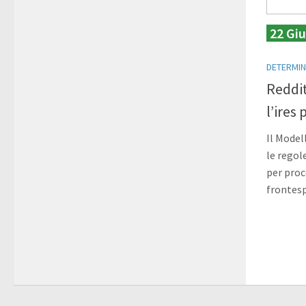
22 Gi
DETERMIN
Reddit
l’ires
Il Modell
le regole
per proc
frontesp