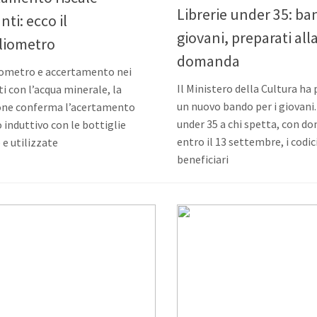
Librerie under 35: ba
nti: ecco il
giovani, preparati all
gliometro
domanda
iometro e accertamento nei
Il Ministero della Cultura ha
ti con l’acqua minerale, la
un nuovo bando per i giovani.
one conferma l’acertamento
under 35 a chi spetta, con d
o induttivo con le bottiglie
entro il 13 settembre, i codic
 e utilizzate
beneficiari